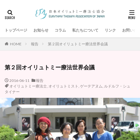
タグ
アントロポゾフィー
すみれが丘ひだまりクリニック
トップページ
発達支援
お知らせ
母音
コラム
私たちについて
リンク
お問い合
日本アントロポゾフィー医学の医師会
山本百合子
HOME
報告
第２回オイリュトミー療法世界会議
子音
健康オイリュトミー
ルドルフ・シュタイナー
シュタイナー教育
アントロポゾフィー医学
第２回オイリュトミー療法世界会議
シュタイナー学校
ゲーテアヌム
オイリュトミスト
オイリュトミー療法士
オイリュトミー療法
2016-06-11
報告
オイリュトミー療法士
,
オイリュトミスト
,
ゲーテアヌム
,
ルドルフ・シュ
オイリュトミーフィギュア
オイリュトミー
タイナー
エーテル体
音楽療法
検索