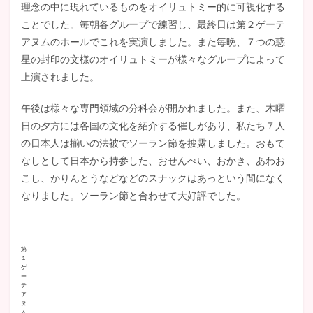
理念の中に現れているものをオイリュトミー的に可視化する
ことでした。毎朝各グループで練習し、最終日は第２ゲーテ
アヌムのホールでこれを実演しました。また毎晩、７つの惑
星の封印の文様のオイリュトミーが様々なグループによって
上演されました。
午後は様々な専門領域の分科会が開かれました。また、木曜
日の夕方には各国の文化を紹介する催しがあり、私たち７人
の日本人は揃いの法被でソーラン節を披露しました。おもて
なしとして日本から持参した、おせんべい、おかき、あわお
こし、かりんとうなどなどのスナックはあっという間になく
なりました。ソーラン節と合わせて大好評でした。
第
１
ゲ
ー
テ
ア
ヌ
ム