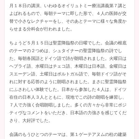
月１８日の講演、いわゆるオイリュトミー療法講義第７講と
よばれるもので、毎朝テーマに即した形で、４人の医師が交
替で小さなレクチャーをし、そのあとテーマに様々な角度か
らせまる分科会が行われました。
ちょうど５月１５日は聖霊降臨祭の日曜でした。会議の根底
のテーマの２つめは、シュタイナーの聖霊降臨祭の詩でし
た。毎朝各国語とドイツ語で詩が朗唱されました。火曜日は
ヘブライ語、水曜日はチェコ語、木曜日は日本語、金曜日は
スエーデン語、土曜日はポルトガル語で、毎朝ドイツ語がそ
れに対する応答のように朗唱されました。まさに聖霊降臨祭
にふさわしい体験でした。日本から参加した４人は、ドイツ
在住の日本人３人とともに、現地でこの詩の朗唱を練習し、
７人で力強く合唱朗唱しました。多くの方々から非常にポジ
ティヴなコメントをいただき、日本語の力強さを感じてくだ
さり、大好評でした。
会議のもうひとつのテーマは、第１ゲーテアヌムの柱の建築