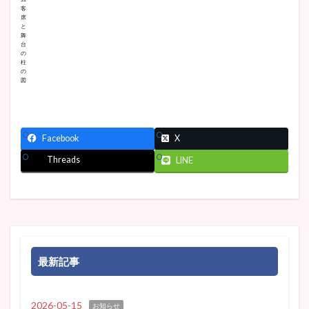
客
席
と
舞
台
の
柱
の
図
Facebook
X
Threads
LINE
最新記事
2026-05-15
お知らせ