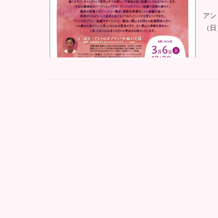
アン
（日