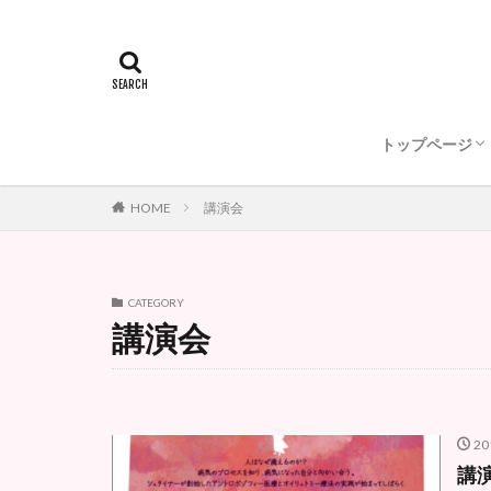
オイリュトミ
動画で紹介！
私たちからの
日本オイリュ
アントロポゾ
ゲーテアヌム
オイリュトミーフ
トップページ
オイリュトミ
動画で紹介！
私たちからの
日本オイリュ
アントロポゾ
HOME
講演会
CATEGORY
講演会
20
講