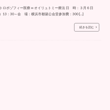
トロポゾフィー医療 ∞ オイリュトミー療法 日 時：３月６日
）13：30～会 場：横浜市都築公会堂参加費：300 […]
続きを読む