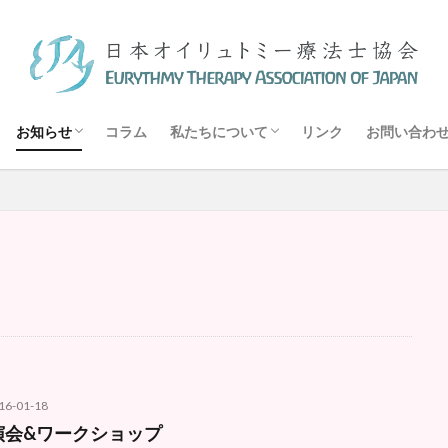
ー療法とは
 オイリュトミー療法
メッセージ
トミー療法士協会について
フィー医学・医療とは
ワークショップ
講座
講演会
報告
オイリュトミー療法施設・団体リスト
オイリュトミスト
オイリュトミー療法士
オイリュトミー療法
ィギュア
オイリュトミー
エーテル体
音楽療法
検索
お知らせ
コラム
私たちについて
リンク
お問い合わ
ー療法とは
 オイリュトミー療法
メッセージ
トミー療法士協会について
フィー医学・医療とは
ワークショップ
講座
講演会
報告
オイリュトミー療法施設・団体リスト
16-01-18
演会&ワークショップ