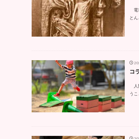
電車
とん
20
コラ
人間
うこ
20