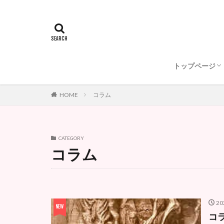
オイリュトミ
動画で紹介！
私たちからの
日本オイリュ
アントロポゾ
ゲーテアヌム
オイリュトミーフ
トップページ
オイリュトミ
動画で紹介！
私たちからの
日本オイリュ
アントロポゾ
HOME
コラム
CATEGORY
コラム
20
コラ