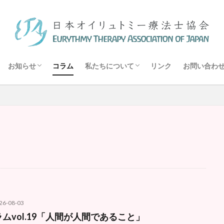
ー療法とは
 オイリュトミー療法
メッセージ
トミー療法士協会について
フィー医学・医療とは
ワークショップ
講座
講演会
報告
オイリュトミー療法施設・団体リスト
オイリュトミスト
オイリュトミー療法士
オイリュトミー療法
ィギュア
オイリュトミー
エーテル体
音楽療法
検索
お知らせ
コラム
私たちについて
リンク
お問い合わ
ー療法とは
 オイリュトミー療法
メッセージ
トミー療法士協会について
フィー医学・医療とは
ワークショップ
講座
講演会
報告
オイリュトミー療法施設・団体リスト
26-08-03
ムvol.19「人間が人間であること」