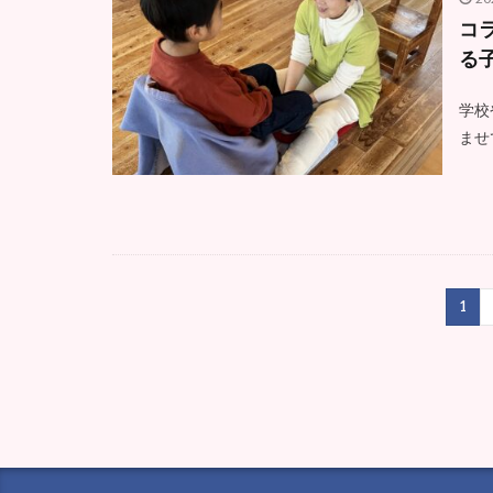
コ
る
学校
ませ
1