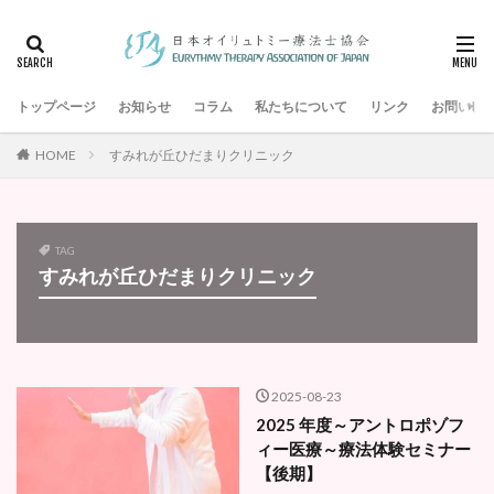
タグ
アントロポゾフィー
すみれが丘ひだまりクリニック
トップページ
発達支援
お知らせ
母音
コラム
私たちについて
リンク
お問い合
日本アントロポゾフィー医学の医師会
山本百合子
HOME
すみれが丘ひだまりクリニック
子音
健康オイリュトミー
ルドルフ・シュタイナー
シュタイナー教育
アントロポゾフィー医学
シュタイナー学校
ゲーテアヌム
オイリュトミスト
TAG
すみれが丘ひだまりクリニック
オイリュトミー療法士
オイリュトミー療法
オイリュトミーフィギュア
オイリュトミー
エーテル体
音楽療法
2025-08-23
検索
2025 年度～アントロポゾフ
ィー医療～療法体験セミナー
【後期】