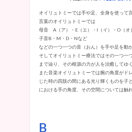
オイリュトミーでは手や足、全身を使って
言葉のオイリュトミーでは
母音 A（ア）・E（エ）・I（イ）・O（オ
子音B・M・D・Nなど
などの一つ一つの音（おん）を手や足を動
そしてオイリュトミー療法ではその一つ一
まで辿り、その根源の力が人を治癒してゆ
また音楽オイリュトミーでは腕の角度がド
じた時の四肢の間にある光り輝くものを子
における手の角度、その空間については触
B