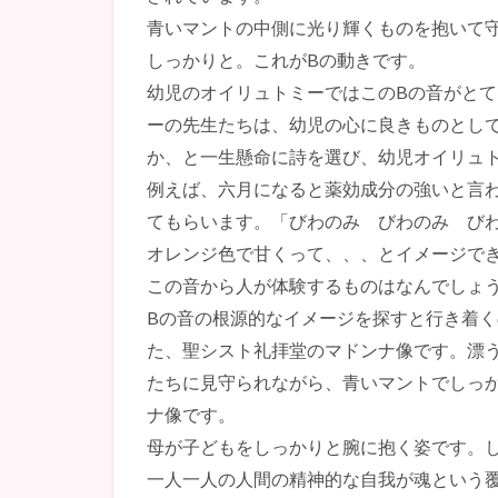
青いマントの中側に光り輝くものを抱いて
しっかりと。これがBの動きです。
幼児のオイリュトミーではこのBの音がと
ーの先生たちは、幼児の心に良きものとし
か、と一生懸命に詩を選び、幼児オイリュ
例えば、六月になると薬効成分の強いと言
てもらいます。「びわのみ びわのみ び
オレンジ色で甘くって、、、とイメージで
この音から人が体験するものはなんでしょ
Bの音の根源的なイメージを探すと行き着
た、聖シスト礼拝堂のマドンナ像です。漂
たちに見守られながら、青いマントでしっ
ナ像です。
母が子どもをしっかりと腕に抱く姿です。
一人一人の人間の精神的な自我が魂という