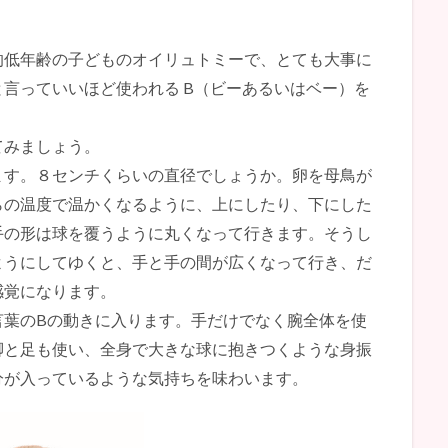
的低年齢の子どものオイリュトミーで、とても大事に
言っていいほど使われる B（ビーあるいはベー）を
てみましょう。
ます。８センチくらいの直径でしょうか。卵を母鳥が
らの温度で温かくなるように、上にしたり、下にした
手の形は球を覆うように丸くなって行きます。そうし
ようにしてゆくと、手と手の間が広くなって行き、だ
感覚になります。
言葉のBの動きに入ります。手だけでなく腕全体を使
脚と足も使い、全身で大きな球に抱きつくような身振
分が入っているような気持ちを味わいます。