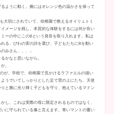
守るように動く。腕にはオレンジ色の温かさを保って
ても大切にされていて、幼稚園で教えるオイリュトミ
てイメージを残し、本質的な体験をするには何が良い
トミーの中にこのBという発音を取り入れます。私は
われる、びわの実の詩を選び、子どもたちにBを動い
わのみさん、、、」
きるかなと思いながら。
うか。
くのが、学校で、幼稚園で見かけるラファエルの描い
うようでいてしっかりとした足で雲の上にたち、天使
かりと腕に光り輝く子どもを守り、抱えているマドン
しかし、これは実際の母に限定されるものではなく、
覆いに守られている像と言えます。青いマントの覆い