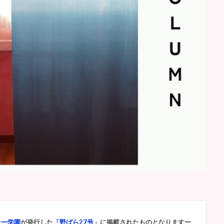
ナー学園
が発行した
「野ばら27号」
に掲載されたものとなりますー