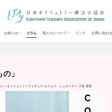
ー療法とは
 オイリュトミー療法
メッセージ
トミー療法士協会について
フィー医学・医療とは
ワークショップ
講座
講演会
報告
オイリュトミー療法施設・団体リスト
オイリュトミスト
オイリュトミー療法士
オイリュトミー療法
ィギュア
オイリュトミー
エーテル体
音楽療法
検索
お知らせ
コラム
私たちについて
リンク
お問い合わ
ー療法とは
 オイリュトミー療法
メッセージ
トミー療法士協会について
フィー医学・医療とは
ワークショップ
講座
講演会
報告
オイリュトミー療法施設・団体リスト
もの」
ミー
,
オイリュトミーフィギュア
,
ルドルフ・シュタイナー
,
子音
,
母音